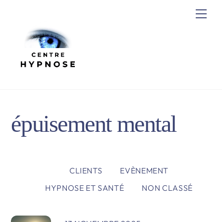
Skip
Me
to
content
épuisement mental
CLIENTS
EVÈNEMENT
HYPNOSE ET SANTÉ
NON CLASSÉ