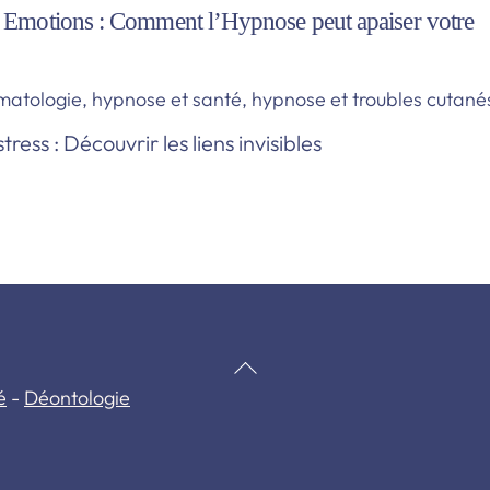
t Emotions : Comment l’Hypnose peut apaiser votre
matologie
,
hypnose et santé
,
hypnose et troubles cutané
ress : Découvrir les liens invisibles
Back
é
-
Déontologie
To
Top