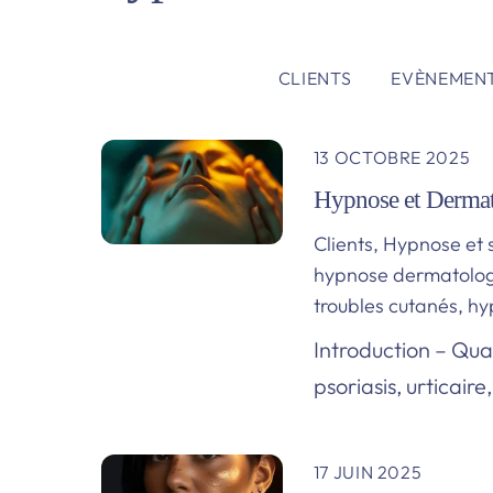
CLIENTS
EVÈNEMEN
13 OCTOBRE 2025
Hypnose et Dermato
Clients
,
Hypnose et 
hypnose dermatolog
troubles cutanés
,
hy
Introduction – Qua
psoriasis, urticair
17 JUIN 2025