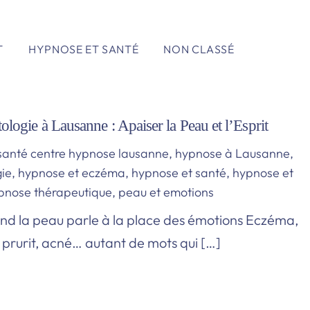
T
HYPNOSE ET SANTÉ
NON CLASSÉ
logie à Lausanne : Apaiser la Peau et l’Esprit
santé
centre hypnose lausanne
,
hypnose à Lausanne
,
ie
,
hypnose et eczéma
,
hypnose et santé
,
hypnose et
pnose thérapeutique
,
peau et emotions
nd la peau parle à la place des émotions Eczéma,
e, prurit, acné… autant de mots qui […]