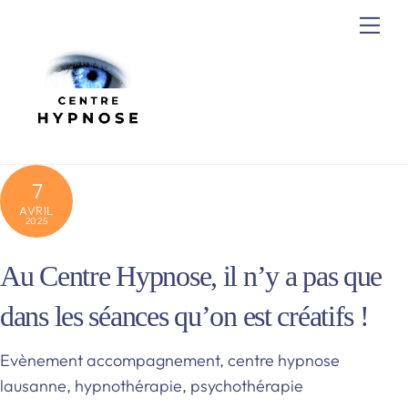
Skip
Me
to
content
7
AVRIL
2025
Au Centre Hypnose, il n’y a pas que
dans les séances qu’on est créatifs !
Evènement
accompagnement
,
centre hypnose
lausanne
,
hypnothérapie
,
psychothérapie