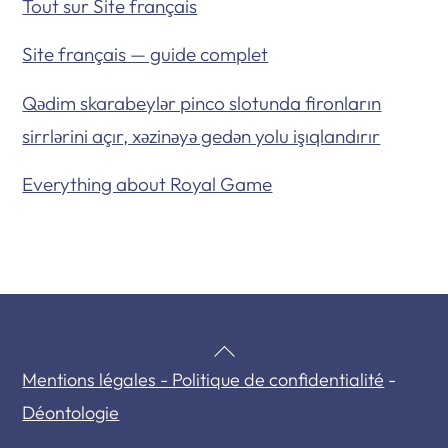
Tout sur Site français
Site français — guide complet
Qədim skarabeylər pinco slotunda fironların
sirrlərini açır, xəzinəyə gedən yolu işıqlandırır
Everything about Royal Game
Back
Mentions légales - Politique de confidentialité
-
To
Déontologie
Top