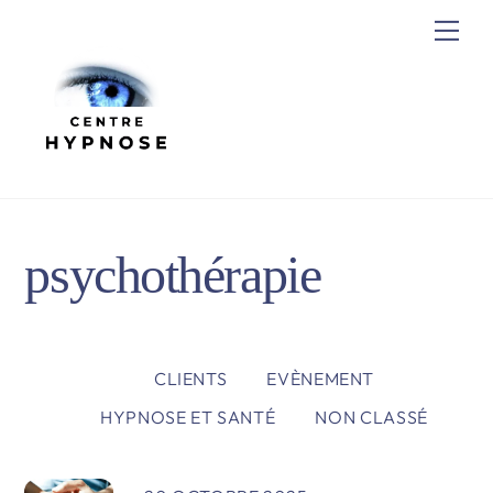
Skip
Me
to
content
psychothérapie
CLIENTS
EVÈNEMENT
HYPNOSE ET SANTÉ
NON CLASSÉ